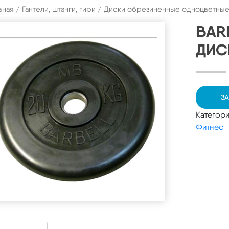
вная
/
Гантели, штанги, гири
/
Диски обрезиненные одноцветны
BAR
ДИСК
ЗА
Категор
Фитнес