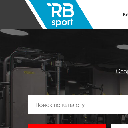
Ка
Спор
Искать: