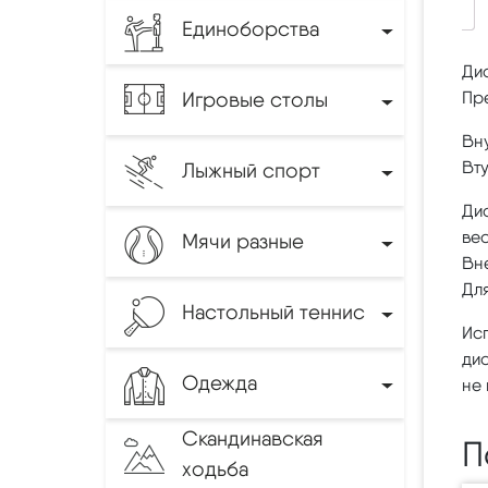
Единоборства
Дис
Игровые столы
Пре
Вну
Вту
Лыжный спорт
Дис
вес
Мячи разные
Вн
Для
Настольный теннис
Ис
ди
Одежда
не 
Скандинавская
П
ходьба