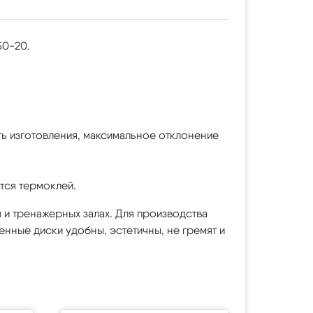
50-20.
ть изготовления, максимальное отклонение
тся термоклей.
 и тренажерных залах. Для производства
нные диски удобны, эстетичны, не гремят и