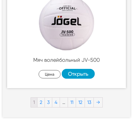
Мяч волейбольный JV-500
Открыть
Цена
1
2
3
4
…
11
12
13
→