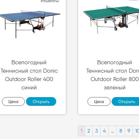
Всепогодный
Всепогодный
Теннисный стол Donic
Теннисный стол Don
Outdoor Roller 400
Outdoor Roller 800
синий
зеленый
Цена
Открыть
Цена
Открыть
1
2
3
4
…
8
9
1