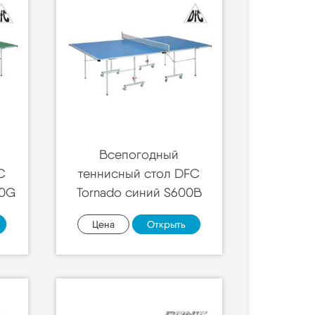
Всепогодный
C
теннисный стол DFC
00G
Tornado синий S600B
Цена
Открыть