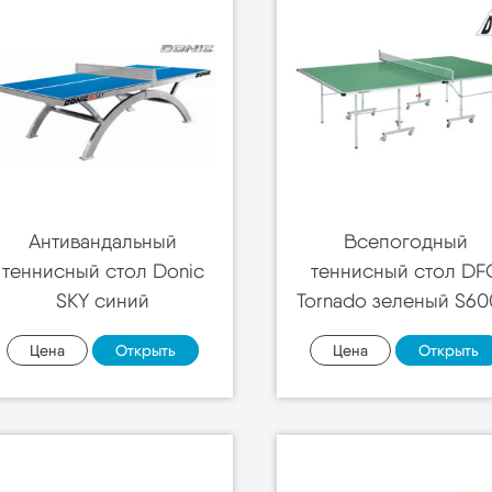
Антивандальный
Всепогодный
теннисный стол Donic
теннисный стол DF
SKY синий
Tornado зеленый S6
Цена
Открыть
Цена
Открыть