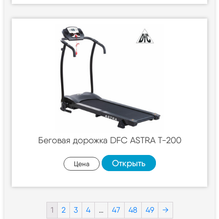
Беговая дорожка DFC ASTRA T-200
Открыть
Цена
1
2
3
4
…
47
48
49
→