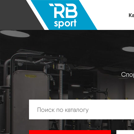
Ка
Спор
Искать: