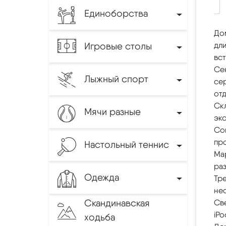
Единоборства
До
Игровые столы
дли
вс
Сен
Лыжный спорт
се
отд
Скл
Мячи разные
эк
Сов
пр
Настольный теннис
Ma
ра
Одежда
Тре
нес
Скандинавская
Св
iPo
ходьба