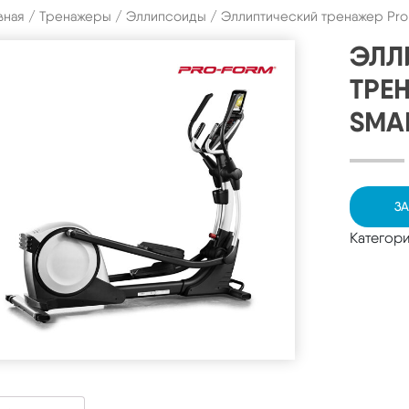
вная
/
Тренажеры
/
Эллипсоиды
/ Эллиптический тренажер Pro-
ЭЛЛ
ТРЕ
SMAR
ЗА
Категор