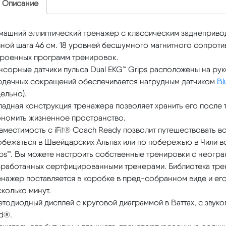
Описание
машний эллиптический тренажер с классическим заднеприво
ной шага 46 см. 18 уровней бесшумного магнитного сопроти
троенных программ тренировок.
сорные датчики пульса Dual EKG™ Grips расположены на руко
рдечных сокращений обеспечивается нагрудным датчиком
Bl
ельно).
адная конструкция тренажера позволяет хранить его после 
ономить жизненное пространство.
местимость с iFit® Coach Ready позволит путешествовать в
обежаться в Швейцарских Альпах или по побережью в Чили
ps™. Вы можете настроить собственные тренировки с неогр
зработанных сертфицированными тренерами. Библиотека тре
нажер поставляется в коробке в пред-собранном виде и его
колько минут.
етодиодный дисплей с круговой диаграммой в Ваттах, с зву
d®.