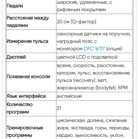
широкие, удлиненные, с
Педали
рифленым покрытием
Расстояние между
20 см (Q-фактор)
педалями
сенсорные датчики на поручнях,
Измерение пульса
нагрудный пояс с
монитором
DFC W117
(опция)
Дисплей
цветной LCD с подсветкой
время, скорость, расстояние,
калории, пульс, восстановление
Показания консоли
пульса (recovery), ватт,
жироанализатор (bodyfat), RPM
Язык интерфейса
английский
Количество
21
программ
циклическая, долина, сжигание
Тренировочные
жира, экстакада, горы, периоды,
программы
кардио, выносливость, уклон,