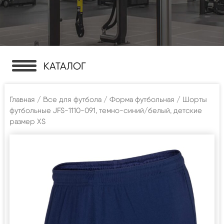
КАТАЛОГ
Главная
/
Все для футбола
/
Форма футбольная
/ Шорты
футбольные JFS-1110-091, темно-синий/белый, детские
размер XS