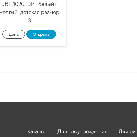
JBT-1020-014, белый/
желтый, детская размер
S
Цена
Открыть
Каталог
Для госучреждений
Для би