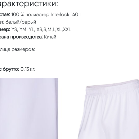
арактеристики:
став:
100 % полиэстер Interlock 140 г
т:
белый/серый
змер:
YS, YM, YL, XS,S,M,L,XL,XXL
рана производства:
Китай
блица размеров:
 брутто:
0.13 кг.