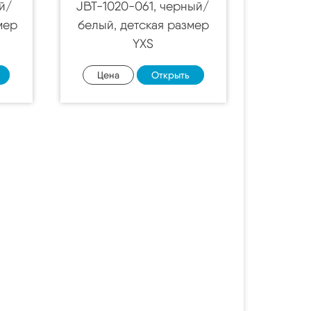
й/
JBT-1020-061, черный/
мер
белый, детская размер
YXS
Цена
Открыть