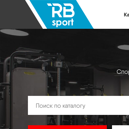
Ка
Спор
Искать: