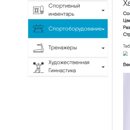
Х
Спортивный
инвентарь
Со
Цве
Ра
Спортоборудование
Ст
Та
Тренажеры
Художественная
Вес
Гимнастика