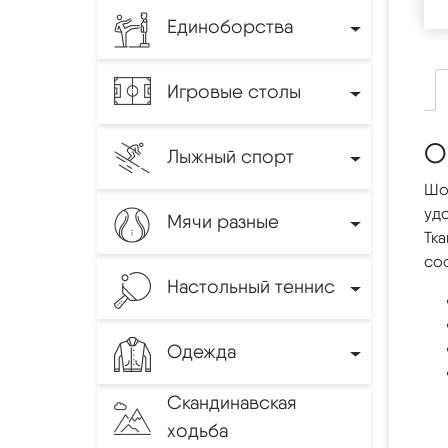
Единоборства
Игровые столы
О
Лыжный спорт
Шо
уд
Мячи разные
Тк
соо
Настольный теннис
Одежда
Скандинавская
ходьба