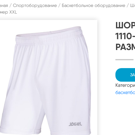
вная
/
Спортоборудование
/
Баскетбольное оборудование
/ Шо
мер XXL
ШОР
111
РАЗ
ЗА
Категор
баскетб