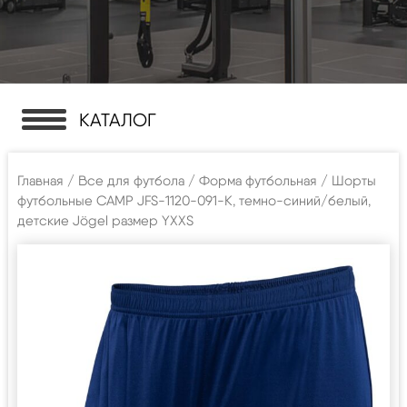
КАТАЛОГ
Главная
/
Все для футбола
/
Форма футбольная
/ Шорты
футбольные CAMP JFS-1120-091-K, темно-синий/белый,
детские Jögel размер YXXS