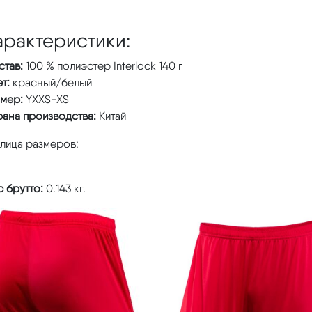
арактеристики:
став:
100 % полиэстер Interlock 140 г
т:
красный/белый
змер:
YXXS-XS
рана производства:
Китай
блица размеров:
 брутто:
0.143 кг.