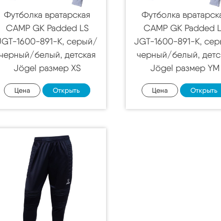
Футболка вратарская
Футболка вратарск
CAMP GK Padded LS
CAMP GK Padded 
JGT-1600-891-K, серый/
JGT-1600-891-K, се
черный/белый, детская
черный/белый, детс
Jögel размер XS
Jögel размер YM
Цена
Открыть
Цена
Открыть