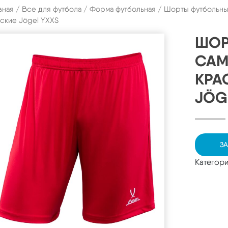
вная
/
Все для футбола
/
Форма футбольная
/ Шорты футбольны
ские Jögel YXXS
ШОР
CAMP
КРА
JÖG
ЗА
Категор