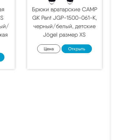
ая
Брюки вратарские CAMP
LS
GK Pant JGP-1500-061-K,
рый/
черный/белый, детские
кая
Jögel размер XS
Цена
Открыть