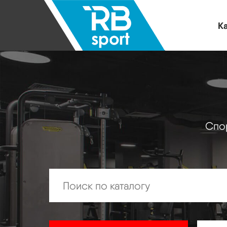
Ка
Спор
Искать: