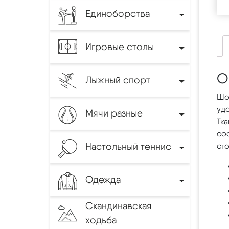
Единоборства
Игровые столы
О
Лыжный спорт
Шо
уд
Мячи разные
Тк
со
Настольный теннис
ст
Одежда
Скандинавская
ходьба