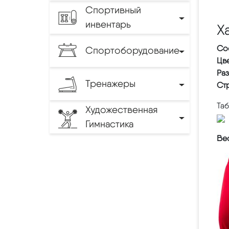
Спортивный
инвентарь
Х
Со
Спортоборудование
Цве
Ра
Тренажеры
Ст
Та
Художественная
Гимнастика
Вес