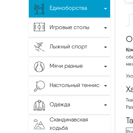
Единоборства
Игровые столы
О
Лыжный спорт
Ко
обе
меж
Мячи разные
Ухо
Настольный теннис
Х
Тка
Одежда
Раз
Т
Скандинавская
ходьба
Ро