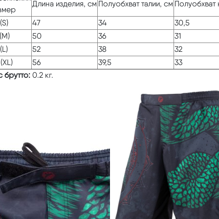
Длина изделия, см
Полуобхват талии, см
Полуобхват 
змер
(S)
47
34
30,5
(M)
50
36
31
(L)
52
38
32
(XL)
56
39,5
33
 брутто:
0.2 кг.