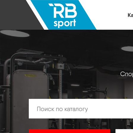
Ка
Спор
Искать: