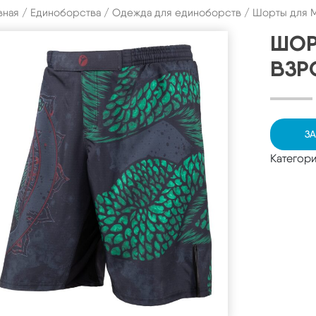
вная
/
Единоборства
/
Одежда для единоборств
/ Шорты для M
ШОР
ВЗР
ЗА
Категор