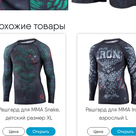
охожие товары
Рашгард для MMA Snake,
Рашгард для MMA Ir
детский размер XL
взрослый L
Цена
Открыть
Цена
Открыть