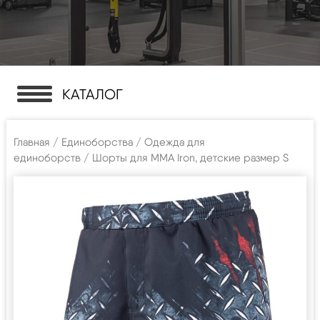
КАТАЛОГ
Главная
/
Единоборства
/
Одежда для
единоборств
/ Шорты для MMA Iron, детские размер S