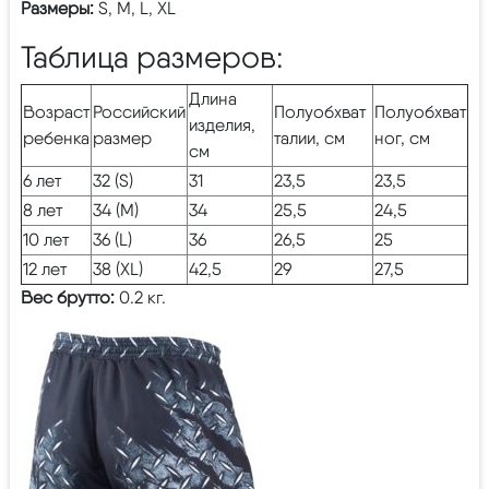
Размеры:
S, M, L, XL
Таблица размеров:
Длина
Возраст
Российский
Полуобхват
Полуобхват
изделия,
ребенка
размер
талии, см
ног, см
см
6 лет
32 (S)
31
23,5
23,5
8 лет
34 (M)
34
25,5
24,5
10 лет
36 (L)
36
26,5
25
12 лет
38 (XL)
42,5
29
27,5
Вес брутто:
0.2 кг.