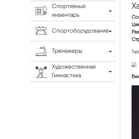
Х
Спортивный
инвентарь
Со
Цве
Спортоборудование
Ра
Ст
Тренажеры
Та
Художественная
Гимнастика
Вес