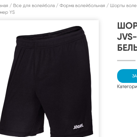
вная
/
Все для волейбола
/
Форма волейбольная
/ Шорты воле
мер YS
ШОР
JVS-
БЕЛ
ЗА
Категор