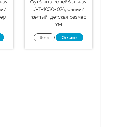
ная
Футболка волейбольная
ый/
JVT-1030-074, синий/
мер
желтый, детская размер
YM
Цена
Открыть