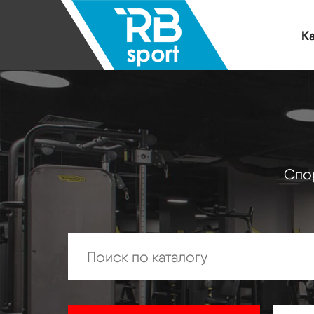
Ка
Спор
Искать: