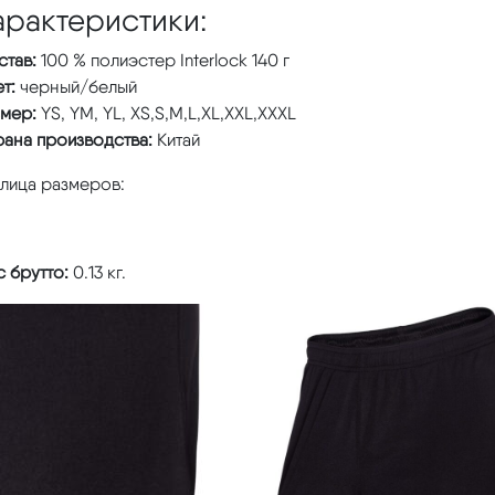
арактеристики:
став:
100 % полиэстер Interlock 140 г
т:
черный/белый
змер:
YS, YM, YL, XS,S,M,L,XL,XXL,XXXL
рана производства:
Китай
блица размеров:
 брутто:
0.13 кг.