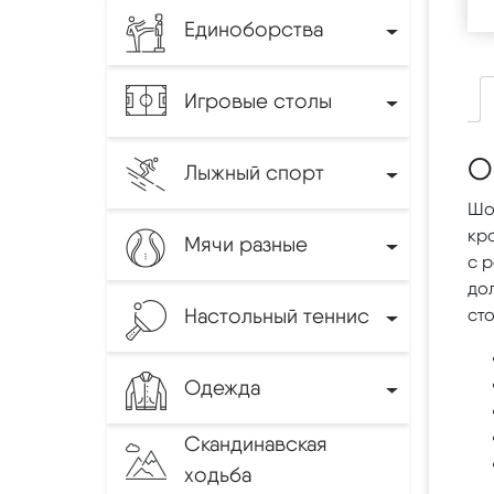
Единоборства
Игровые столы
О
Лыжный спорт
Шо
кр
Мячи разные
с 
до
Настольный теннис
ст
Одежда
Скандинавская
ходьба