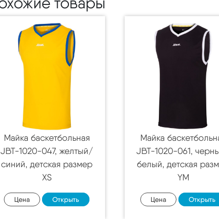
охожие товары
Майка баскетбольная
Майка баскетбольн
JBT-1020-047, желтый/
JBT-1020-061, черн
синий, детская размер
белый, детская раз
XS
YM
Цена
Открыть
Цена
Открыть