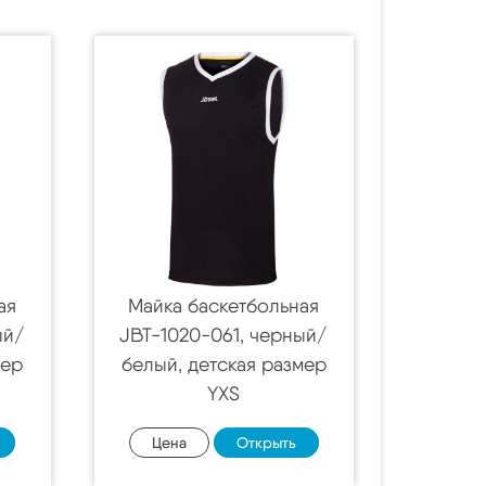
ая
Майка баскетбольная
ый/
JBT-1020-061, черный/
мер
белый, детская размер
YXS
Цена
Открыть