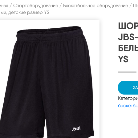
вная
/
Спортоборудование
/
Баскетбольное оборудование
/ Шо
ый, детские размер YS
ШОР
JBS-
БЕЛ
YS
ЗА
Категор
баскетб