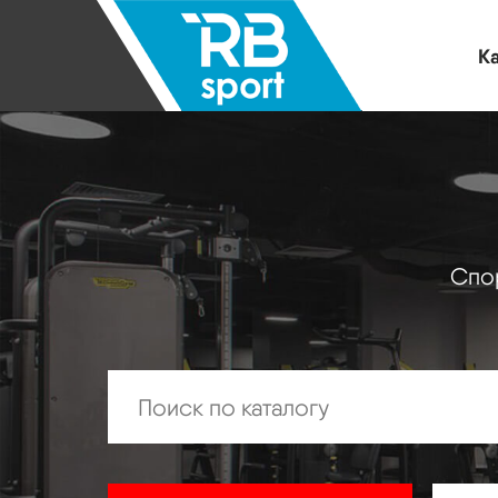
Ка
Спор
Искать: