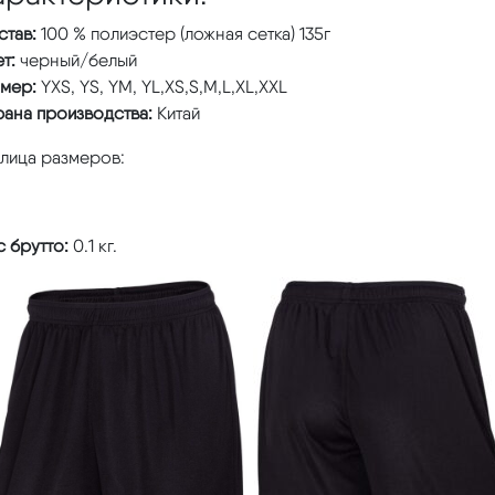
став:
100 % полиэстер (ложная сетка) 135г
т:
черный/белый
змер:
YXS, YS, YM, YL,XS,S,M,L,XL,XXL
рана производства:
Китай
блица размеров:
 брутто:
0.1 кг.