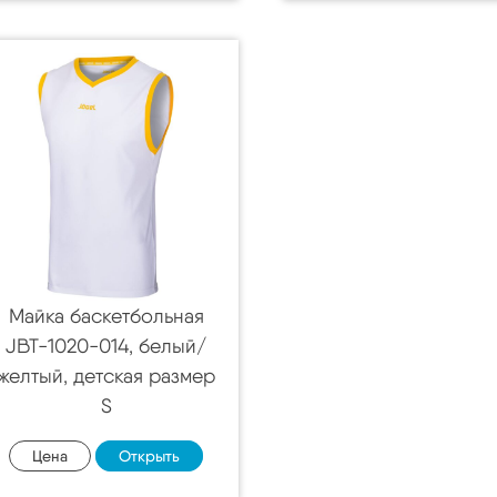
Майка баскетбольная
JBT-1020-014, белый/
желтый, детская размер
S
Цена
Открыть