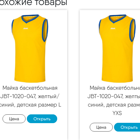
охожие товары
Майка баскетбольная
Майка баскетбольн
JBT-1020-047, желтый/
JBT-1020-047, желт
синий, детская размер L
синий, детская раз
YXS
Цена
Открыть
Цена
Открыть