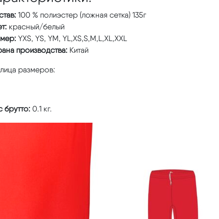
став:
100 % полиэстер (ложная сетка) 135г
т:
красный/белый
змер:
YXS, YS, YM, YL,XS,S,M,L,XL,XXL
рана производства:
Китай
блица размеров:
 брутто:
0.1 кг.