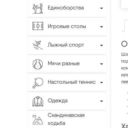
Единоборства
Игровые столы
О
Лыжный спорт
Шо
по
Мячи разные
ко
кат
Настольный теннис
ле
Одежда
Скандинавская
ходьба
Х