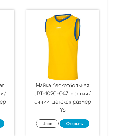
ая
Майка баскетбольная
ый/
JBT-1020-047, желтый/
мер
синий, детская размер
YS
Цена
Открыть