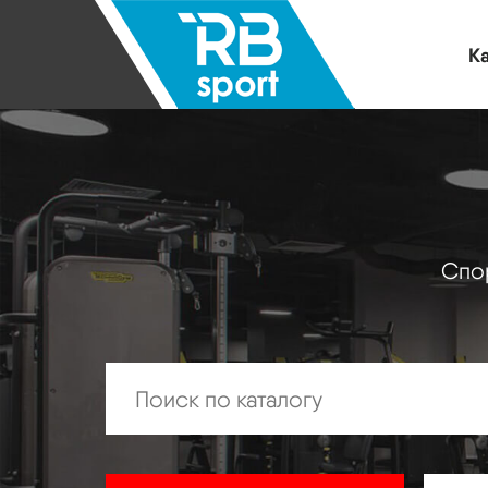
Ка
Спор
Искать: