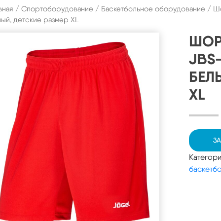
вная
/
Спортоборудование
/
Баскетбольное оборудование
/ Шо
ый, детские размер XL
ШОР
JBS
БЕЛ
XL
ЗА
Категор
баскетб