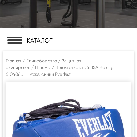
КАТАЛОГ
Главная
/
Единоборства
/
Защитная
экипировка
/
Шлемы
/ Шлем открытый USA Boxing
610406U, L, кожа, синий Everlast