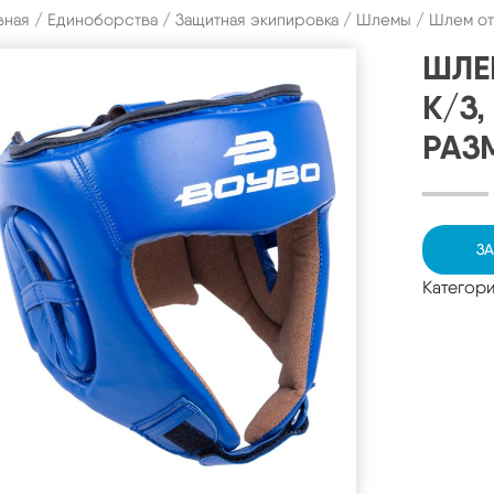
вная
/
Единоборства
/
Защитная экипировка
/
Шлемы
/ Шлем отк
ШЛЕ
К/З
РАЗ
ЗА
Категор