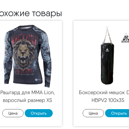
охожие товары
Рашгард для MMA Lion,
Боксерский мешок 
взрослый размер XS
HBPV2 100х35
Цена
Открыть
Цена
Открыть