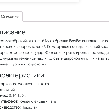
Описание
писание
ем боксёрский открытый Nylex бренда BoyBo выполнен из ис
нировок и соревнований. Комфортная посадка и легкий вес.
орая хорошо гасит удар. Фиксация и регулировка производитс
шнурка на теменной части головы и широкой липучки на заты
еднего уровня подготовки.
арактеристики:
териал:
искусственная кожа
ет:
синий
змер:
S, M, L, XL
 упаковки:
полиэтиленовый пакет
оизводство:
Пакистан