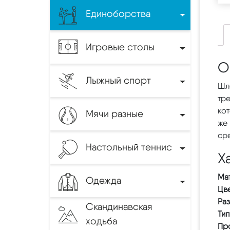
Единоборства
Игровые столы
О
Лыжный спорт
Шл
тре
кот
Мячи разные
же 
ср
Настольный теннис
Х
Ма
Одежда
Цв
Ра
Скандинавская
Тип
ходьба
Пр