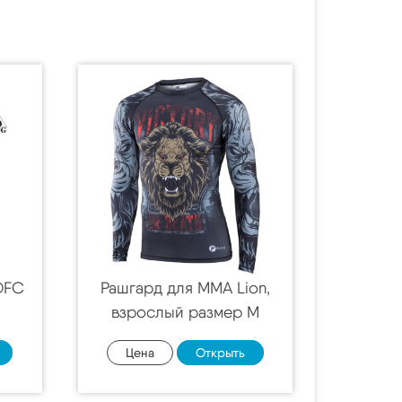
DFC
Рашгард для MMA Lion,
взрослый размер M
Цена
Открыть