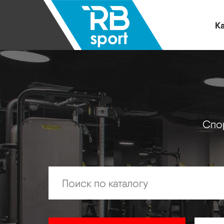
Ка
Спор
Искать: