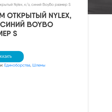
рытый Nylex, к/з, синий BoyBo размер S
М ОТКРЫТЫЙ NYLEX,
, СИНИЙ BOYBO
МЕР S
КАЗАТЬ
ии:
Единоборства
,
Шлемы