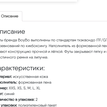
Описание
писание
ы бренда BoyBo выполнены по стандартам тхэквондо ITF/GTF
ревнований по кикбоксингу. Наполнитель из формованной пе
ают конструкцию прочной и лёгкой. Футы закрывают пятку и
стичного ремня на липучке.
арактеристики:
териал:
искусственная кожа
полнитель:
формованная пена
змер:
XXS, XS, S, M, L, XL
ет:
синий
ичество в упаковке:
2
 упаковки:
полиэтиленовый пакет