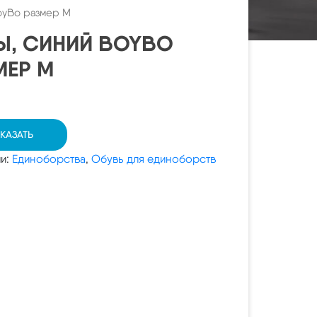
oyBo размер M
Ы, СИНИЙ BOYBO
МЕР M
КАЗАТЬ
ии:
Единоборства
,
Обувь для единоборств