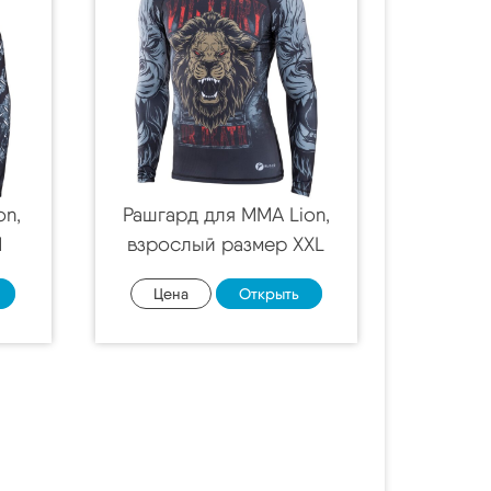
on,
Рашгард для MMA Lion,
M
взрослый размер XXL
Цена
Открыть