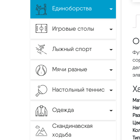
Единоборства
Игровые столы
О
Лыжный спорт
Фут
со
дел
Мячи разные
эла
Х
Настольный теннис
Ма
На
Одежда
Ра
Цв
Скандинавская
Кол
ходьба
Тип