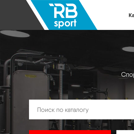
Ка
Спор
Искать: