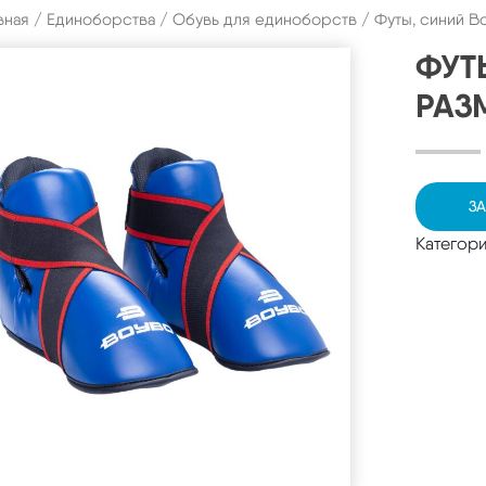
вная
/
Единоборства
/
Обувь для единоборств
/ Футы, синий B
ФУТ
РАЗ
ЗА
Категор