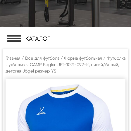
КАТАЛОГ
Главная
/
Все для футбола
/
Форма футбольная
/ Футболка
футбольная CAMP Reglan JFT-1021-092-K, синий/белый,
детская Jögel размер YS