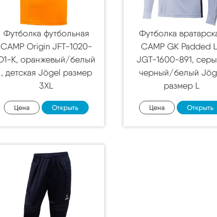
Футболка футбольная
Футболка вратарск
CAMP Origin JFT-1020-
CAMP GK Padded 
O1-K, оранжевый/белый
JGT-1600-891, сер
, детская Jögel размер
черный/белый Jög
3XL
размер L
Цена
Открыть
Цена
Открыть