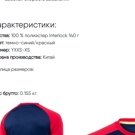
арактеристики:
став:
100 % полиэстер Interlock 140 г
т:
темно-синий/красный
змер:
YXXS-XS
рана производства:
Китай
блица размеров:
 брутто:
0.155 кг.