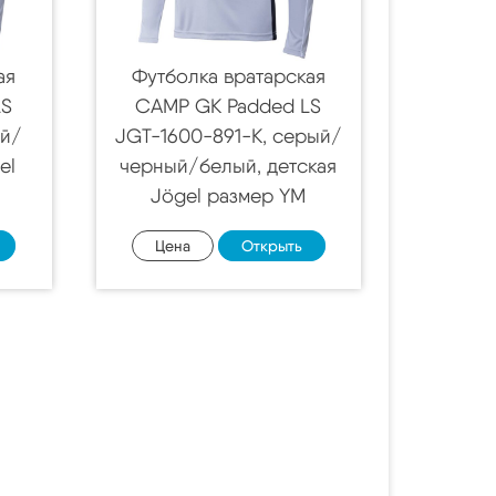
ая
Футболка вратарская
LS
CAMP GK Padded LS
ый/
JGT-1600-891-K, серый/
el
черный/белый, детская
Jögel размер YM
Цена
Открыть