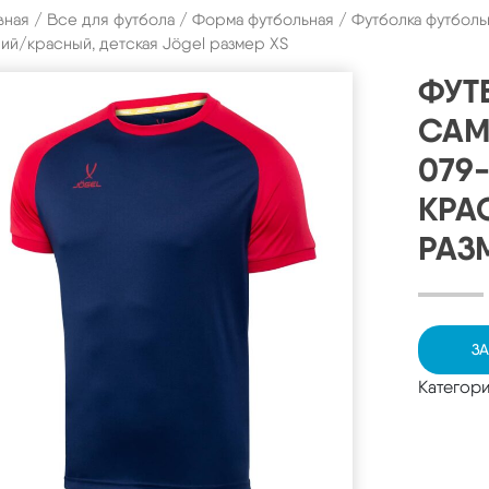
вная
/
Все для футбола
/
Форма футбольная
/ Футболка футболь
ий/красный, детская Jögel размер XS
ФУТ
CAM
079
КРА
РАЗ
ЗА
Категор