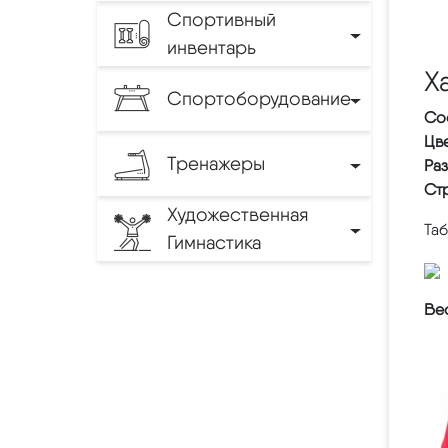
Спортивный
инвентарь
Х
Спортоборудование
Со
Цве
Тренажеры
Ра
Ст
Художественная
Та
Гимнастика
Вес