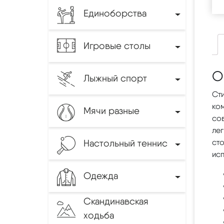
Единоборства
Игровые столы
О
Лыжный спорт
Сти
ко
Мячи разные
сов
лег
Настольный теннис
ст
ис
Одежда
Скандинавская
ходьба