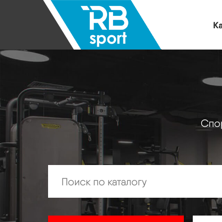
Ка
Спор
Искать: