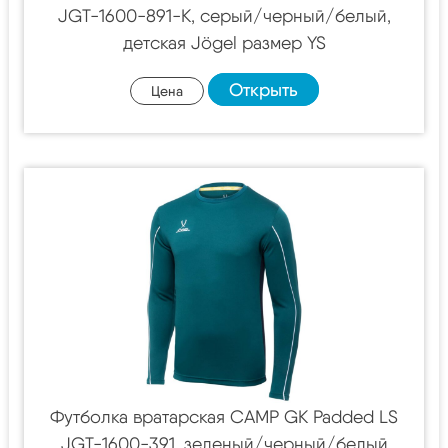
JGT-1600-891-K, серый/черный/белый,
детская Jögel размер YS
Открыть
Цена
Футболка вратарская CAMP GK Padded LS
JGT-1600-391, зеленый/черный/белый