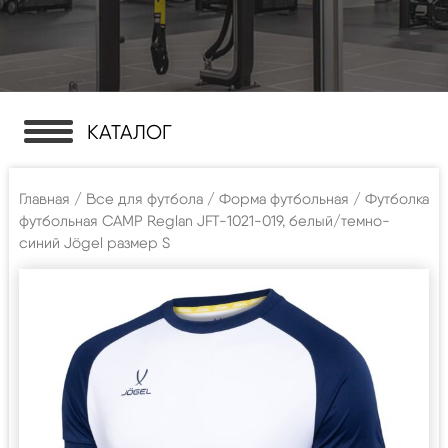
КАТАЛОГ
Главная
/
Все для футбола
/
Форма футбольная
/ Футболка
футбольная CAMP Reglan JFT-1021-019, белый/темно-
синий Jögel размер S