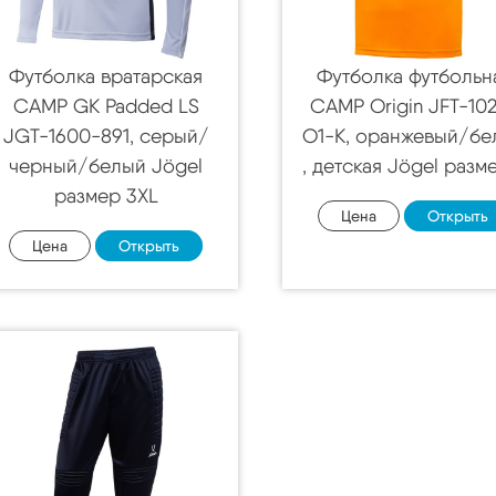
Футболка вратарская
Футболка футбольн
CAMP GK Padded LS
CAMP Origin JFT-10
JGT-1600-891, серый/
O1-K, оранжевый/бе
черный/белый Jögel
, детская Jögel разм
размер 3XL
Цена
Открыть
Цена
Открыть