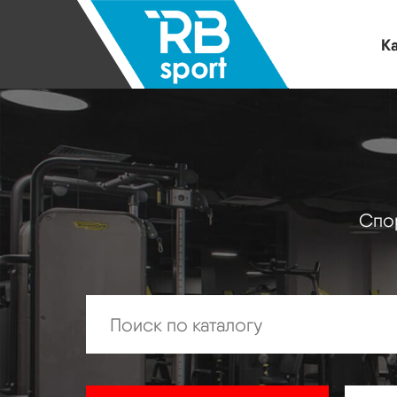
Ка
Спор
Искать: