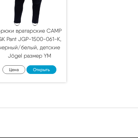
Брюки вратарские CAMP
GK Pant JGP-1500-061-K,
черный/белый, детские
Jögel размер YM
Цена
Открыть