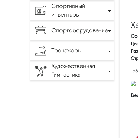
Спортивный
инвентарь
Х
Спортоборудование
Со
Цве
Тренажеры
Ра
Ст
Художественная
Та
Гимнастика
Вес