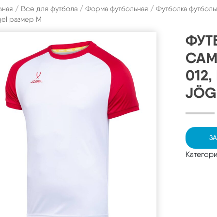
вная
/
Все для футбола
/
Форма футбольная
/ Футболка футболь
el размер M
ФУТ
CAM
012
JÖG
ЗА
Категор