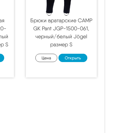
ая
Брюки вратарские CAMP
20-
GK Pant JGP-1500-061,
лый
черный/белый Jögel
ер S
размер S
Цена
Открыть