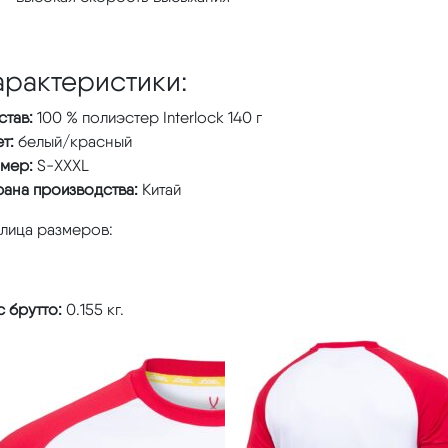
арактеристики:
став:
100 % полиэстер Interlock 140 г
т:
белый/красный
змер:
S-XXXL
рана производства:
Китай
блица размеров:
 брутто:
0.155 кг.