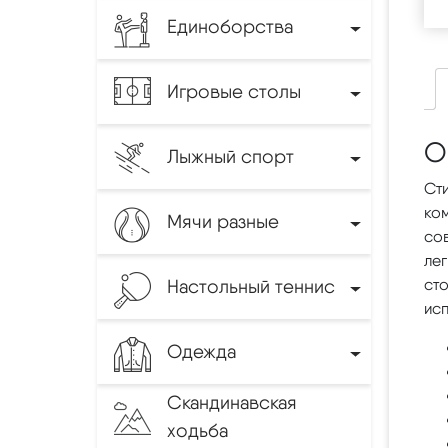
Единоборства
Игровые столы
О
Лыжный спорт
Сти
ко
Мячи разные
сов
лег
Настольный теннис
ст
ис
Одежда
Скандинавская
ходьба