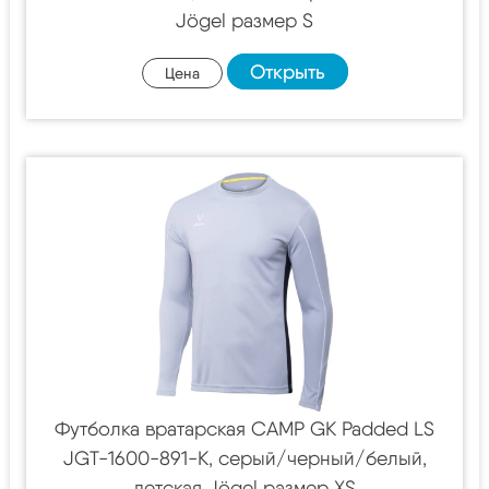
Jögel размер S
Открыть
Цена
Футболка вратарская CAMP GK Padded LS
JGT-1600-891-K, серый/черный/белый,
детская Jögel размер XS