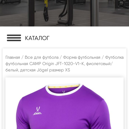
КАТАЛОГ
Главная
/
Все для футбола
/
Форма футбольная
/ Футболка
футбольная CAMP Origin JFT-1020-V1-K, фиолетовый/
белый, детская Jögel размер XS