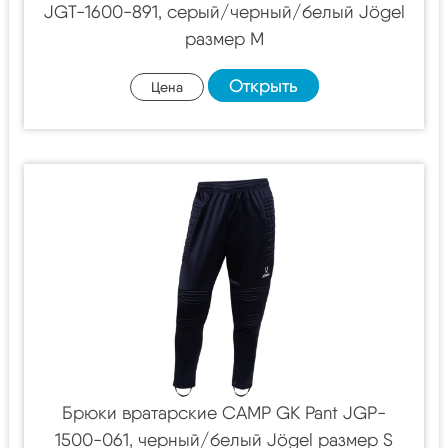
JGT-1600-891, серый/черный/белый Jögel
размер M
Открыть
Цена
Брюки вратарские CAMP GK Pant JGP-
1500-061, черный/белый Jögel размер S