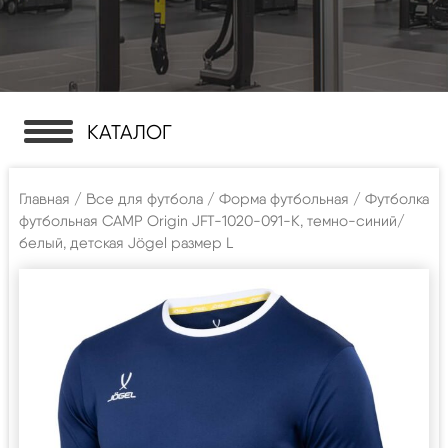
КАТАЛОГ
Главная
/
Все для футбола
/
Форма футбольная
/ Футболка
футбольная CAMP Origin JFT-1020-091-K, темно-синий/
белый, детская Jögel размер L