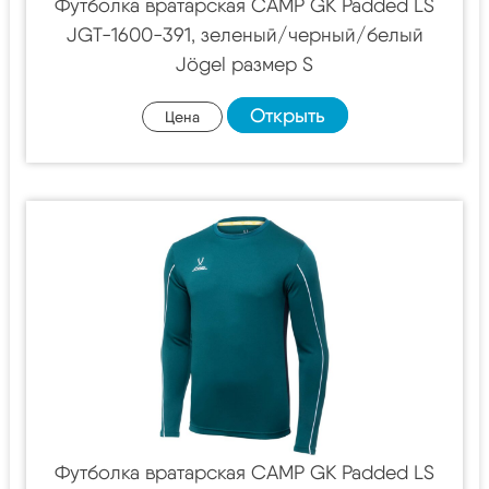
Футболка вратарская CAMP GK Padded LS
JGT-1600-391, зеленый/черный/белый
Jögel размер S
Открыть
Цена
Футболка вратарская CAMP GK Padded LS