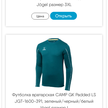
Jögel размер 3XL
Открыть
Цена
Футболка вратарская CAMP GK Padded LS
JGT-1600-391, зеленый/черный/белый
Jögel размер L