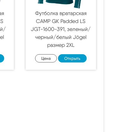
ая
Футболка вратарская
LS
CAMP GK Padded LS
ый/
JGT-1600-391, зеленый/
el
черный/белый Jögel
размер 2XL
Цена
Открыть