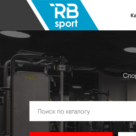
Ка
Спор
Искать: