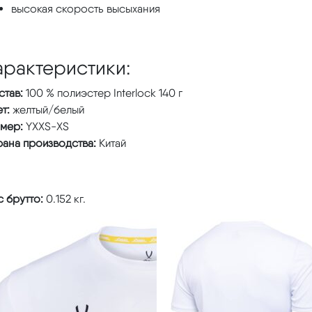
высокая скорость высыхания
арактеристики:
став:
100 % полиэстер Interlock 140 г
т:
желтый/белый
змер:
YXXS-XS
рана производства:
Китай
 брутто:
0.152 кг.