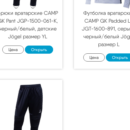
Брюки вратарские CAMP
Футболка вратарск
GK Pant JGP-1500-061-K,
CAMP GK Padded 
черный/белый, детские
JGT-1600-891, сер
Jögel размер YL
черный/белый Jög
размер L
Цена
Открыть
Цена
Открыть