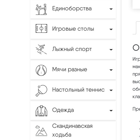
Единоборства
Игровые столы
О
Лыжный спорт
Игр
ма
Мячи разные
пря
вы
Настольный теннис
об
кл
Пр
Одежда
Скандинавская
ходьба