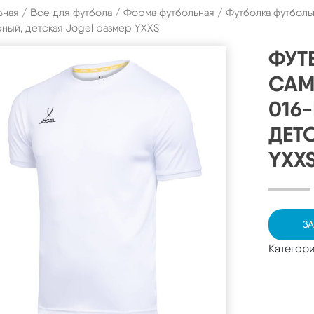
вная
/
Все для футбола
/
Форма футбольная
/ Футболка футболь
ный, детская Jögel размер YXXS
ФУТ
CAM
016
ДЕТ
YXX
ЗА
Категор