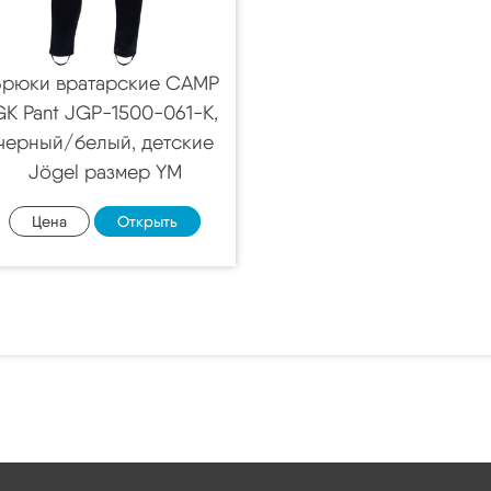
Брюки вратарские CAMP
GK Pant JGP-1500-061-K,
черный/белый, детские
Jögel размер YM
Цена
Открыть