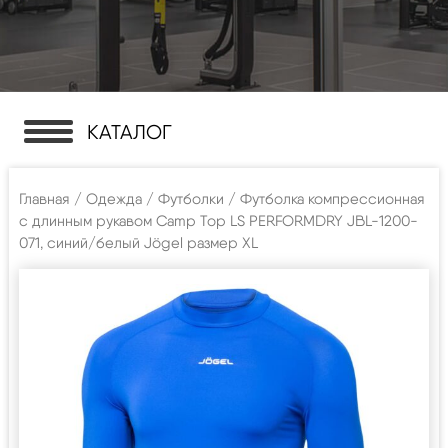
КАТАЛОГ
Главная
/
Одежда
/
Футболки
/ Футболка компрессионная
с длинным рукавом Camp Top LS PERFORMDRY JBL-1200-
071, синий/белый Jögel размер XL