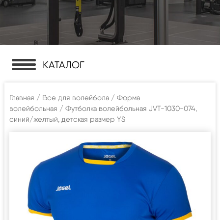
КАТАЛОГ
Главная
/
Все для волейбола
/
Форма
волейбольная
/ Футболка волейбольная JVT-1030-074,
синий/желтый, детская размер YS