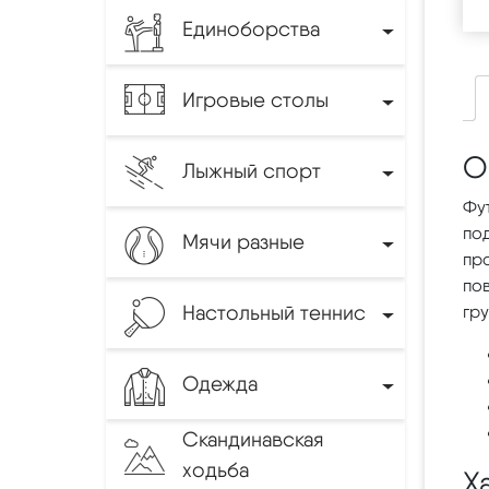
Единоборства
Игровые столы
О
Лыжный спорт
Фу
по
Мячи разные
пр
пов
Настольный теннис
гр
Одежда
Скандинавская
ходьба
Х