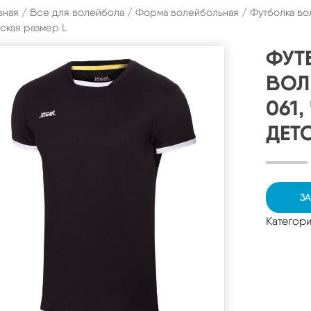
вная
/
Все для волейбола
/
Форма волейбольная
/ Футболка во
ская размер L
ФУТ
ВОЛ
061
ДЕТ
ЗА
Категор