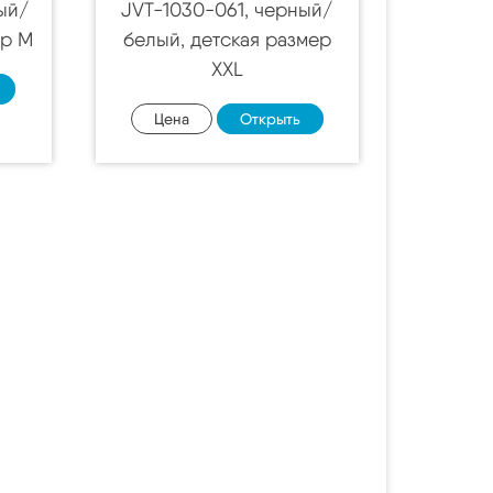
ный/
JVT-1030-061, черный/
ер M
белый, детская размер
XXL
Цена
Открыть