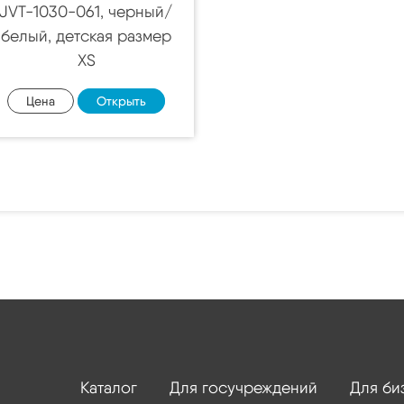
JVT-1030-061, черный/
белый, детская размер
XS
Цена
Открыть
Каталог
Для госучреждений
Для би