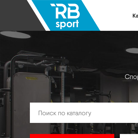
Ка
Спор
Искать: