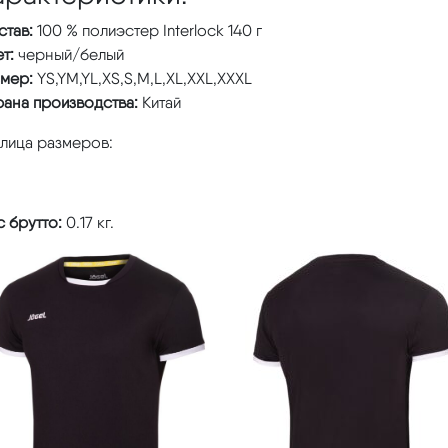
став:
100 % полиэстер Interlock 140 г
т:
черный/белый
змер:
YS,YM,YL,XS,S,M,L,XL,XXL,XXXL
рана производства:
Китай
блица размеров:
 брутто:
0.17 кг.