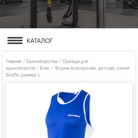
КАТАЛОГ
Главная
/
Единоборства
/
Одежда для
единоборств
/
Бокс
/ Форма боксерская, детская, синий
BoyBo размер L