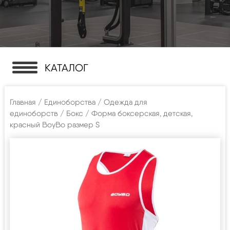
КАТАЛОГ
Главная
/
Единоборства
/
Одежда для
единоборств
/
Бокс
/ Форма боксерская, детская,
красный BoyBo размер S