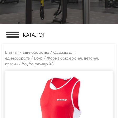
КАТАЛОГ
Главная
/
Единоборства
/
Одежда для
единоборств
/
Бокс
/ Форма боксерская, детская,
красный BoyBo размер XS