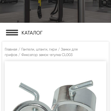
КАТАЛОГ
Главная
/
Гантели, штанги, гири
/
Замки для
грифов
/ Фиксатор замок-втулка CL003