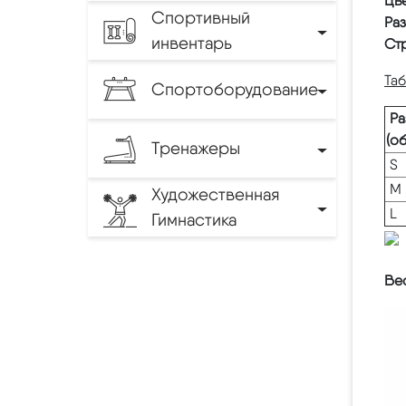
Цве
Спортивный
Ра
инвентарь
Ст
Та
Спортоборудование
Ра
(о
Тренажеры
S
M
Художественная
L
Гимнастика
Вес