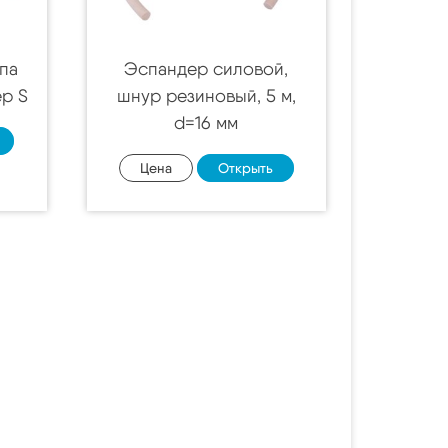
па
Эспандер силовой,
ер S
шнур резиновый, 5 м,
d=16 мм
Цена
Открыть