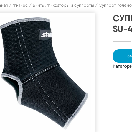
вная
/
Фитнес
/
Бинты, Фиксаторы и суппорты
/ Суппорт голено
СУП
SU-4
ЗА
Категор