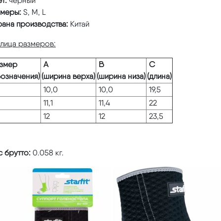
т:
черный
змеры:
S, M, L
рана производства:
Китай
блица размеров:
змер
А
В
С
бозначения)
(ширина верха)
(ширина низа)
(длина)
10,0
10,0
19,5
11,1
11,4
22
12
12
23,5
 брутто:
0.058 кг.