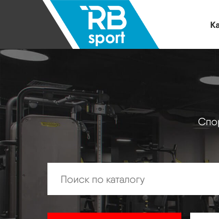
Ка
Спор
Искать: