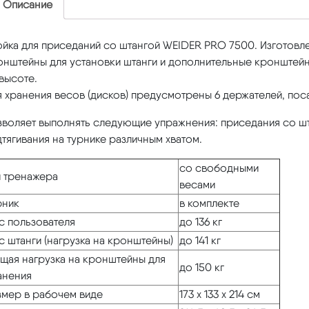
Описание
йка для приседаний со штангой WEIDER PRO 7500. Изготовле
онштейны для установки штанги и дополнительные кронштейн
высоте.
 хранения весов (дисков) предусмотрены 6 держателей, пос
воляет выполнять следующие упражнения: приседания со шта
тягивания на турнике различным хватом.
со свободными
п тренажера
весами
рник
в комплекте
с пользователя
до 136 кг
с штанги (нагрузка на кронштейны)
до 141 кг
щая нагрузка на кронштейны для
до 150 кг
анения
змер в рабочем виде
173 х 133 х 214 см