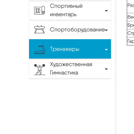
Спортивный
Ра
инвентарь
Ве
Бр
Спортоборудование
Ст
Га
Тренажеры
Художественная
Гимнастика