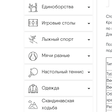
Единоборства
Сто
Игровые столы
Кр
по 
Для
Лыжный спорт
Поз
под
Мячи разные
Ти
Настольный теннис
Ту
Ве
Ве
Одежда
Об
хр
Скандинавская
Ра
ходьба