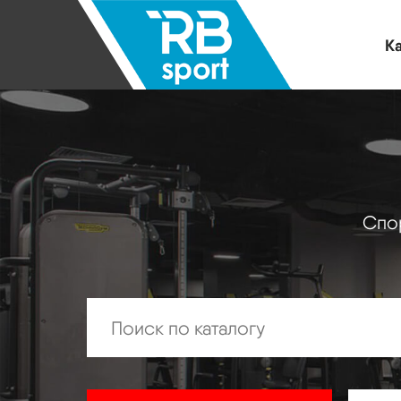
Ка
Спор
Искать: