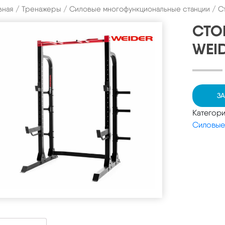
вная
/
Тренажеры
/
Силовые многофункциональные станции
/ С
СТО
WEI
ЗА
Категор
Силовые