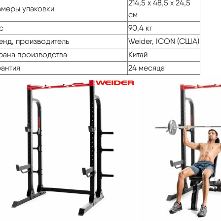
214,5 х 48,5 х 24,5
змеры упаковки
см
с
90,4 кг
енд, производитель
Weider, ICON (США)
рана производства
Китай
рантия
24 месяца