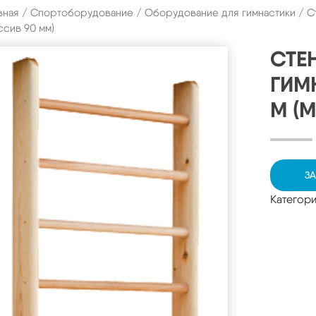
вная
/
Спортоборудование
/
Оборудование для гимнастики
/ С
ссив 90 мм)
СТЕ
ГИМ
М (
ЗА
Категор