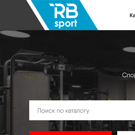
Ка
Спор
Искать: