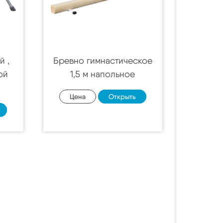
й ,
Бревно гимнастическое
ой
1,5 м напольное
Цена
Открыть