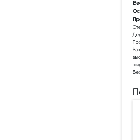
Ве
Ос
Пр
Сте
Дер
По
Ра
выс
ши
Вес
П