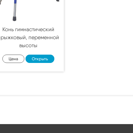
Конь гимнастический
прыжковый, переменной
высоты
Цена
Открыть