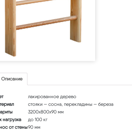
Описание
ет
лакированное дерево
териал
стояки — сосна, перекладины — береза
бариты
3200х800х90 мм
x нагрузка
до 100 кг
нос от стены
90 мм