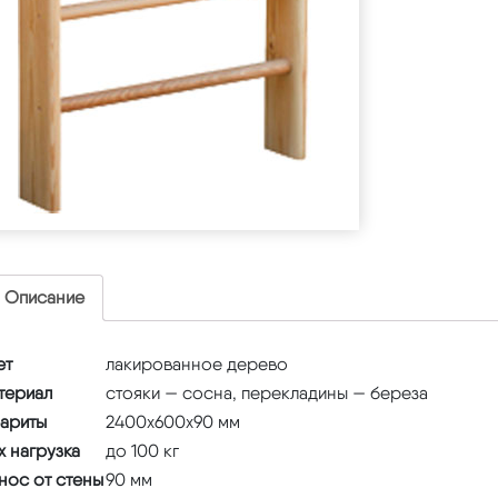
Описание
ет
лакированное дерево
териал
стояки — сосна, перекладины — береза
бариты
2400х600х90 мм
x нагрузка
до 100 кг
нос от стены
90 мм