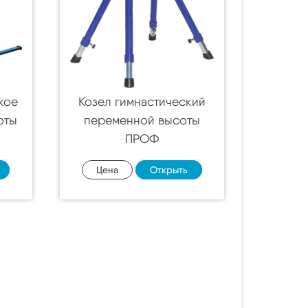
кое
Козел гимнастический
оты
переменной высоты
ПРОФ
Цена
Открыть