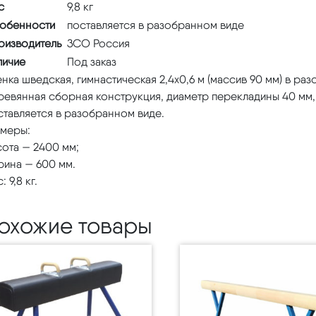
с
9,8 кг
обенности
поставляется в разобранном виде
оизводитель
ЗСО Россия
личие
Под заказ
нка шведская, гимнастическая 2,4х0,6 м (массив 90 мм) в ра
евянная сборная конструкция, диаметр перекладины 40 мм, 
ставляется в разобранном виде.
змеры:
ота — 2400 мм;
рина — 600 мм.
: 9,8 кг.
охожие товары