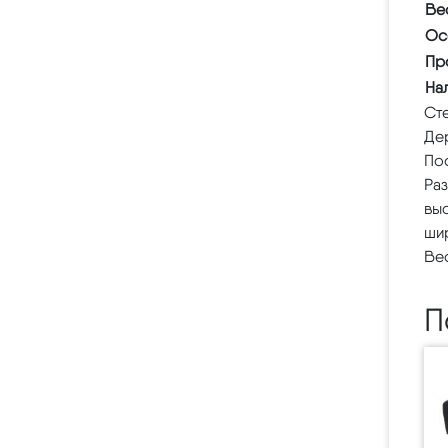
Ве
Ос
Пр
На
Сте
Дер
По
Ра
выс
ши
Вес
П