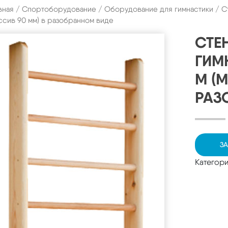
вная
/
Спортоборудование
/
Оборудование для гимнастики
/ С
ссив 90 мм) в разобранном виде
СТЕ
ГИМ
М (
РАЗ
ЗА
Категор