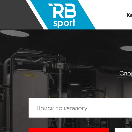
Ка
Спор
Искать: