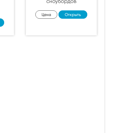
сноубордов
Цена
Открыть