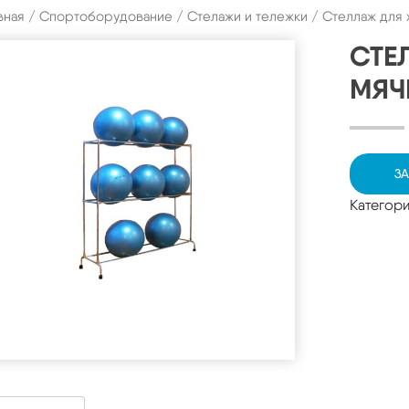
вная
/
Спортоборудование
/
Стелажи и тележки
/ Стеллаж для 
СТЕ
МЯЧ
ЗА
Категор