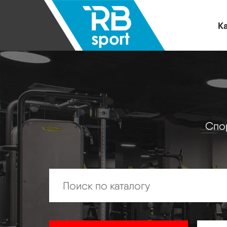
Ка
Спор
Искать: