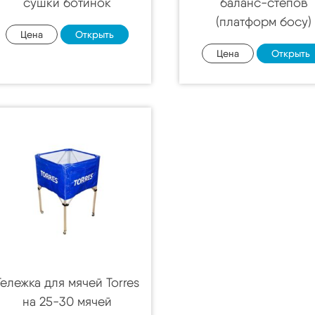
сушки ботинок
баланс-степов
(платформ босу)
Цена
Открыть
Цена
Открыть
Тележка для мячей Torres
на 25-30 мячей