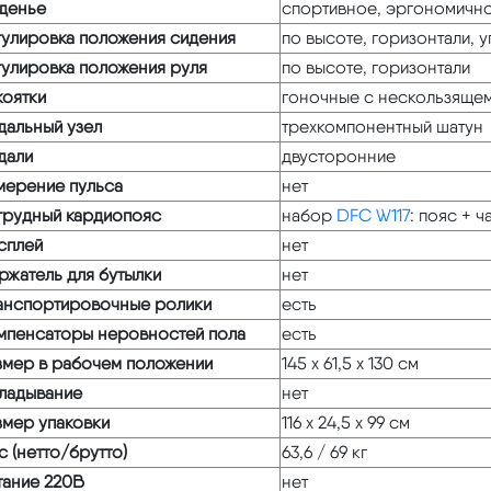
денье
спортивное, эргономичн
гулировка положения сидения
по высоте, горизонтали, у
гулировка положения руля
по высоте, горизонтали
коятки
гоночные с нескользяще
дальный узел
трехкомпонентный шатун
дали
двусторонние
мерение пульса
нет
грудный кардиопояс
набор
DFC W117
: пояс + 
сплей
нет
ржатель для бутылки
нет
анспортировочные ролики
есть
мпенсаторы неровностей пола
есть
змер в рабочем положении
145 х 61,5 х 130 см
ладывание
нет
змер упаковки
116 х 24,5 х 99 см
с (нетто/брутто)
63,6 / 69 кг
тание 220В
нет