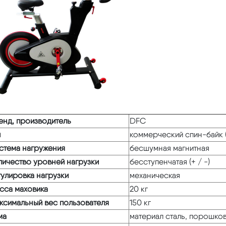
енд, производитель
DFC
п
коммерческий спин-байк (
стема нагружения
бесшумная магнитная
личество уровней нагрузки
бесступенчатая (+ / -)
гулировка нагрузки
механическая
сса маховика
20 кг
ксимальный вес пользователя
150 кг
ма
материал сталь, порошко