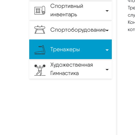
чт
Спортивный
Тр
инвентарь
сл
Ко
Спортоборудование
кот
Тренажеры
Художественная
Гимнастика