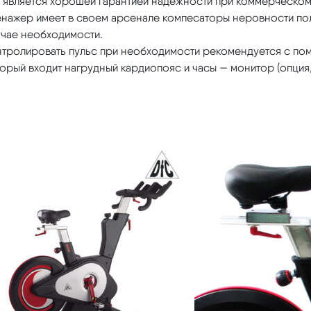
о является хорошей гарантией надежности при коммерческом
енажер имеет в своем арсенале компесаторы неровности пол
учае необходимости.
нтролировать пульс при необходимости рекомендуется с п
орый входит нагрудный кардиопояс и часы — монитор (опция