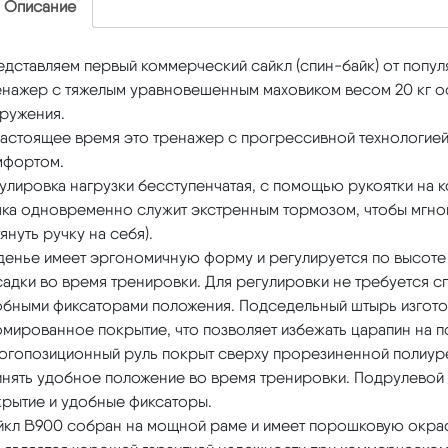
Описание
едставляем первый коммерческий сайкл (спин-байк) от попу
енажер с тяжелым уравновешенным маховиком весом 20 кг 
гружения.
настоящее время это тренажер с прогрессивной технологией
мфортом.
улировка нагрузки бесступенчатая, с помощью рукоятки на 
чка одновременно служит экстренным тормозом, чтобы мгно
януть ручку на себя).
денье имеет эргономичную форму и регулируется по высоте 
садки во время тренировки. Для регулировки не требуется 
обными фиксаторами положения. Подседельный штырь изготов
мированное покрытие, что позволяет избежать царапин на п
огопозиционный руль покрыт сверху прорезиненной полиурет
инять удобное положение во время тренировки. Подрулевой
крытие и удобные фиксаторы.
йкл B900 собран на мощной раме и имеет порошковую окраск