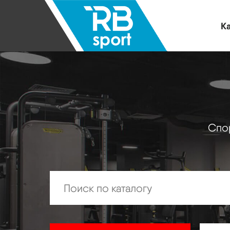
Ка
Спор
Искать: