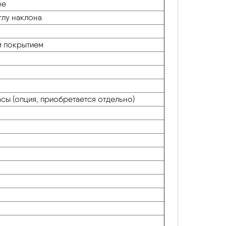
ое
глу наклона
м покрытием
часы (опция, приобретается отдельно)