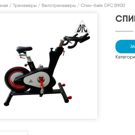
вная
/
Тренажеры
/
Велотренажеры
/ Спин-байк DFC B900
СПИ
ЗА
Категор