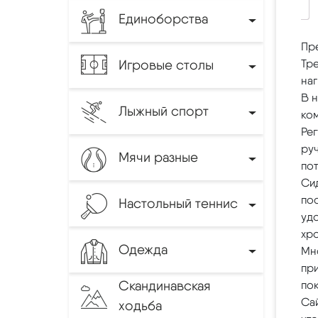
Единоборства
Пр
Игровые столы
Тр
на
В 
Лыжный спорт
ко
Рег
ру
Мячи разные
пот
Си
по
Настольный теннис
уд
хро
Одежда
Мн
пр
Скандинавская
по
Са
ходьба