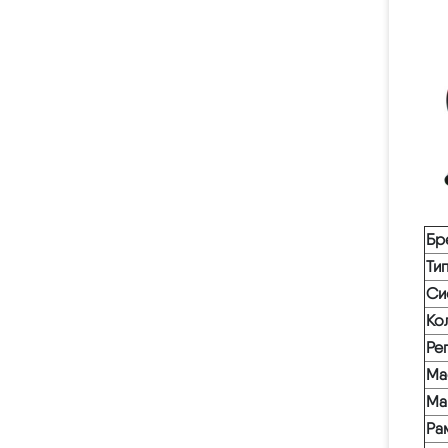
Бр
Ти
Си
Ко
Ре
Ма
Ма
Ра