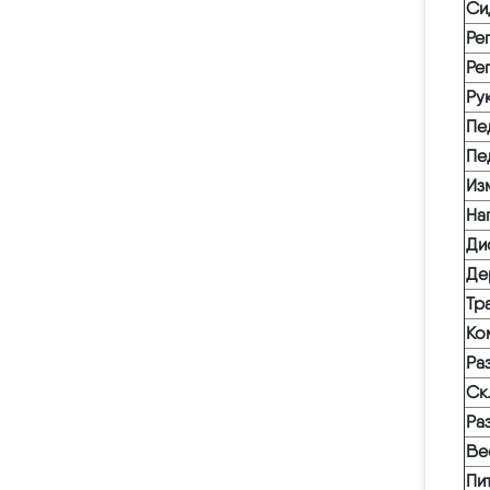
Си
Ре
Ре
Ру
Пе
Пе
Из
На
Ди
Де
Тр
Ко
Ра
Ск
Ра
Ве
Пи