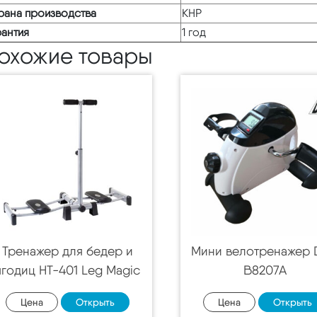
рана производства
КНР
рантия
1 год
охожие товары
Тренажер для бедер и
Мини велотренажер
ягодиц HT-401 Leg Magic
B8207A
Цена
Открыть
Цена
Открыть