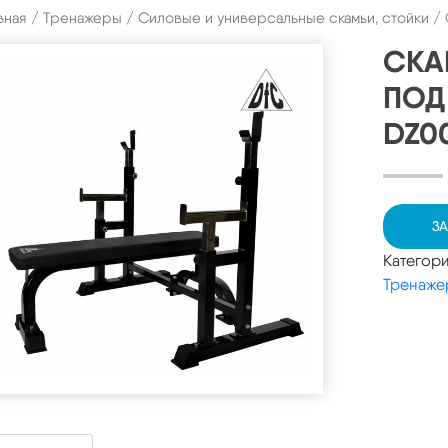
вная
/
Тренажеры
/
Силовые и универсальные скамьи, стойки
/ 
СКА
ПОД
DZ0
ЗА
Категор
Тренаже