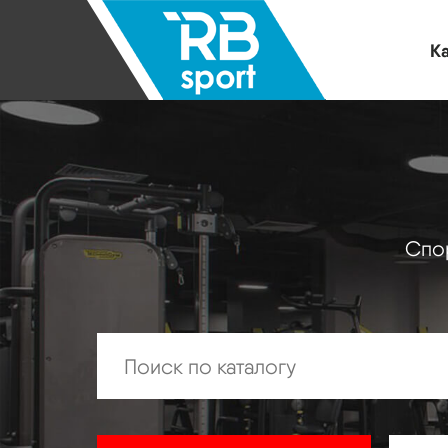
Ка
Спор
Искать: