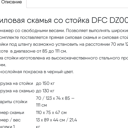
Описание
иловая скамья со стойка DFC DZ0
енажер со свободными весами. Позволяет выполнять широкий
омплекте поставляется прямая силовая скамья и силовая стой
йки под штангу возможно установить на расстоянии 70 или 12
оте в диапазоне от 85 до 111 см.
а стойки изготовлена из высококачественного стального пр
 мм.
нослойная покраска в черный цвет.
рузка на стойки
до 150 кг
грузка на скамью
до 130 кг
70 / 123 х 74 х 85 —
бариты стойки
111 см
змер скамьи
110 х 75 х 47 см
змер / вес
13 х 89 х 44 см / 21,4
ковки 1
кг