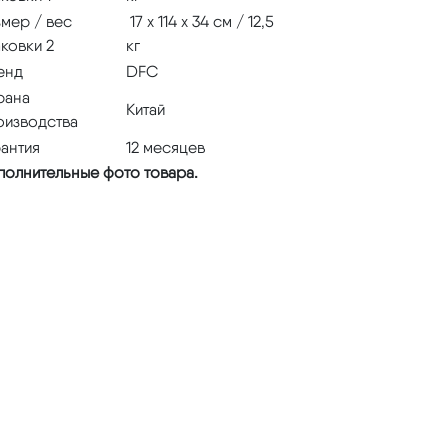
змер / вес
17 х 114 х 34 см / 12,5
аковки 2
кг
енд
DFC
рана
Китай
оизводства
рантия
12 месяцев
полнительные фото товара.