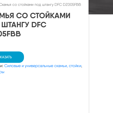
Скамья со стойками под штангу DFC DZ005FBB
МЬЯ СО СТОЙКАМИ
 ШТАНГУ DFC
05FBB
КАЗАТЬ
ии:
Силовые и универсальные скамьи, стойки
,
ры