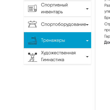
Спортивный
Ра
инвентарь
уп
Бр
Спортоборудование
Ст
пр
Га
Тренажеры
До
Художественная
Гимнастика