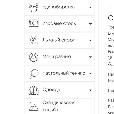
Единоборства
С
Игровые столы
Тр
В к
Лыжный спорт
Сто
выс
Рам
Мячи разные
1,5
Од
Настольный теннис
Наг
На
Одежда
Га
Ра
Скандинавская
Ра
ходьба
упа