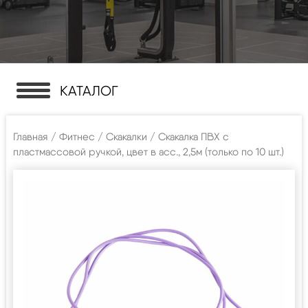
КАТАЛОГ
Главная
/
Фитнес
/
Скакалки
/ Скакалка ПВХ с
пластмассовой ручкой, цвет в асс., 2,5м (только по 10 шт.)