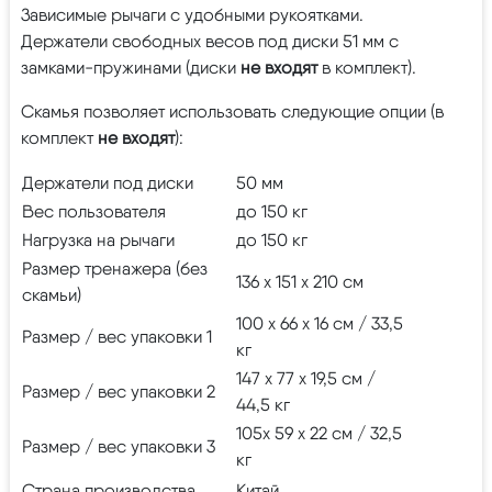
Зависимые рычаги с удобными рукоятками.
Держатели свободных весов под диски 51 мм с
замками-пружинами (диски
не входят
в комплект).
Скамья позволяет использовать следующие опции (в
комплект
не входят
):
Держатели под диски
50 мм
Вес пользователя
до 150 кг
Нагрузка на рычаги
до 150 кг
Размер тренажера (без
136 х 151 х 210 см
скамьи)
100 х 66 х 16 см / 33,5
Размер / вес упаковки 1
кг
147 х 77 х 19,5 см /
Размер / вес упаковки 2
44,5 кг
105х 59 х 22 см / 32,5
Размер / вес упаковки 3
кг
Страна производства
Китай