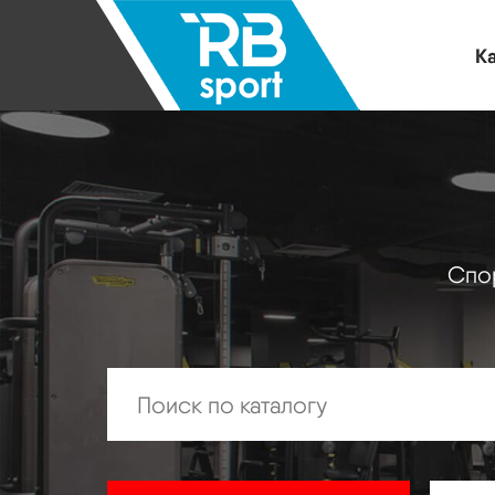
Ка
Спор
Искать: