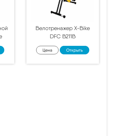
ной
Велотренажер X-Bike
e
DFC B211B
Цена
Открыть