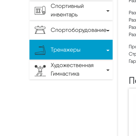
Раз
Спортивный
Раз
инвентарь
Раз
Раз
Спортоборудование
Раз
Пр
Тренажеры
Стр
Гар
Художественная
Гимнастика
П