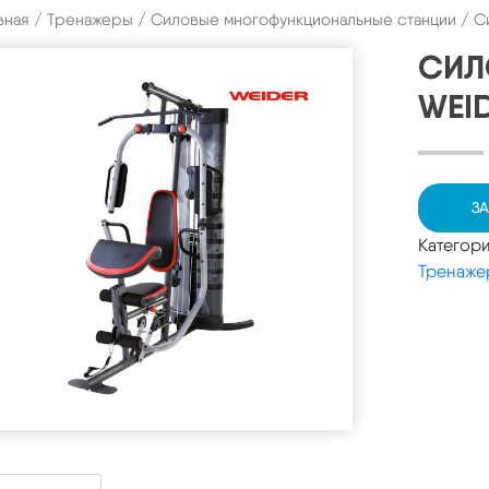
вная
/
Тренажеры
/
Силовые многофункциональные станции
/ С
СИЛ
WEI
ЗА
Категор
Тренаже