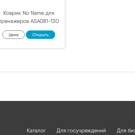
Коврик No Name для
тренажеров ASA081-130
Цена
Открыть
Каталог
Для госучреждений
Для би