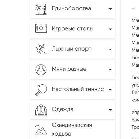
Единоборства
Мак
Игровые столы
Мак
Мак
Мак
Лыжный спорт
Мак
Вес
Мак
Мячи разные
Ве
уп
Настольный теннис
Лег
ко
Одежда
Упр
Ра
Скандинавская
Тро
ходьба