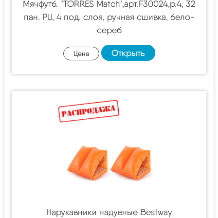
Мячфутб. "TORRES Match",арт.F30024,р.4, 32
пан. PU, 4 под. слоя, ручная сшивка, бело-
сереб
Открыть
Цена
Нарукавники надувные Bestway