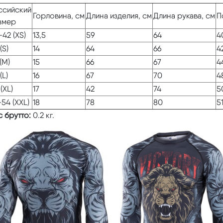
ссийский
Горловина, см
Длина изделия, см
Длина рукава, см
П
змер
-42 (XS)
13,5
59
64
4
(S)
14
64
66
4
(M)
15
66
67
4
(L)
16
67
70
4
(XL)
17
42
74
5
-54 (XXL)
18
78
80
5
 брутто:
0.2 кг.