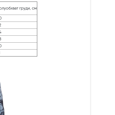
олуобхват груди, см
0
2
4
8
0
1