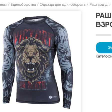
вная
/
Единоборства
/
Одежда для единоборств
/ Рашгард для
РАШ
ВЗР
ЗА
Категор