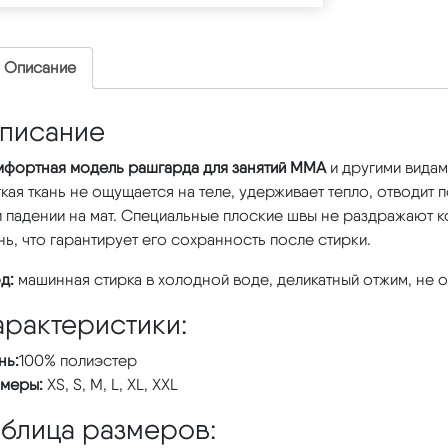
Описание
писание
мфортная модель рашгарда для занятий ММА
и другими видам
кая ткань не ощущается на теле, удерживает тепло, отводит 
и падении на мат. Специальные плоские швы не раздражают 
нь, что гарантирует его сохранность после стирки.
д:
машинная стирка в холодной воде, деликатный отжим, не о
арактеристики:
нь:
100% полиэстер
змеры:
XS, S, M, L, XL, XXL
аблица размеров: