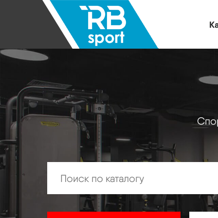
Ка
Спор
Искать: