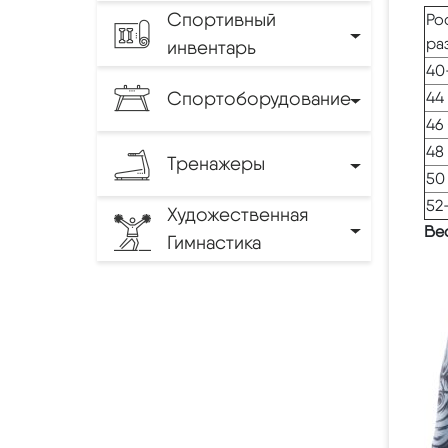
Спортивный
Ро
ра
инвентарь
40
Спортоборудование
44 
46 
48 
Тренажеры
50 
52
Художественная
Вес
Гимнастика