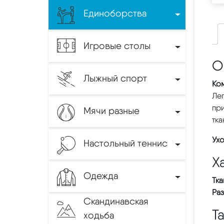
Единоборства
Игровые столы
О
Лыжный спорт
Ко
Лег
пр
Мячи разные
тка
Ухо
Настольный теннис
Х
Одежда
Тка
Ра
Скандинавская
Т
ходьба