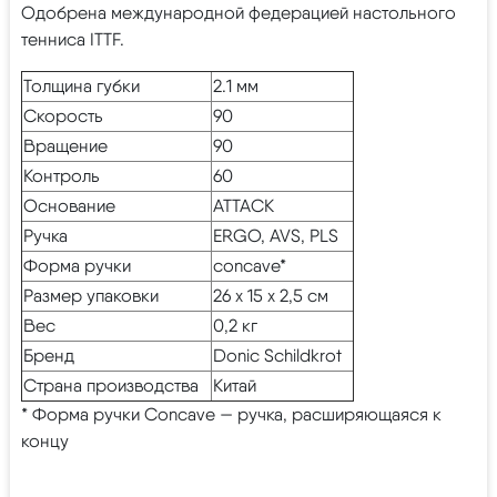
Одобрена международной федерацией настольного
тенниса ITTF.
Толщина губки
2.1 мм
Скорость
90
Вращение
90
Контроль
60
Основание
ATTACK
Ручка
ERGO, AVS, PLS
Форма ручки
concave*
Размер упаковки
26 х 15 х 2,5 см
Вес
0,2 кг
Бренд
Donic Schildkrot
Страна производства
Китай
* Форма ручки Concave — ручка, расширяющаяся к
концу