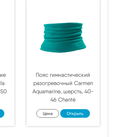
кие
Пояс гимнастический
la
разогревочный Carmen
 50
Aquamarine, шерсть, 40-
46 Chanté
Цена
Открыть