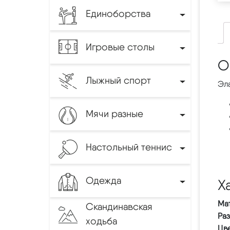
Единоборства
Игровые столы
О
Лыжный спорт
Эл
Мячи разные
Настольный теннис
Одежда
Х
Ма
Скандинавская
Ра
ходьба
Цве