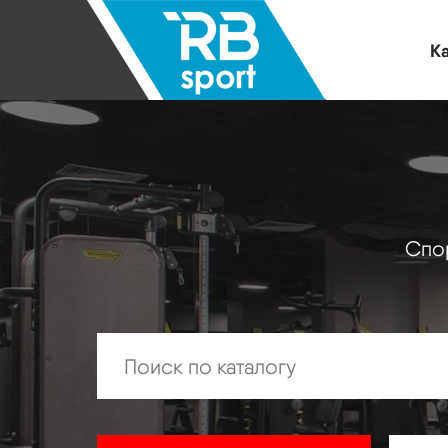
Ка
Спор
Искать: