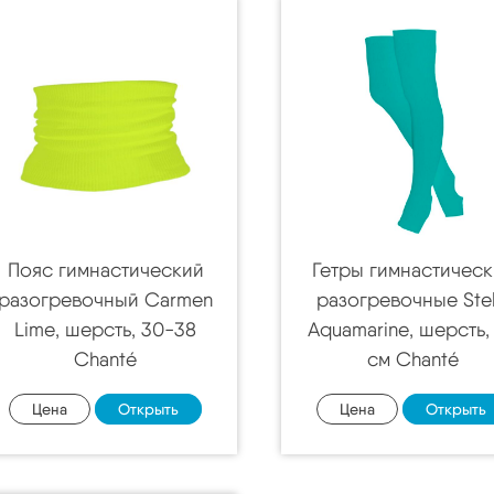
Пояс гимнастический
Гетры гимнастичес
разогревочный Carmen
разогревочные Stel
Lime, шерсть, 30-38
Aquamarine, шерсть,
Chanté
см Chanté
Цена
Открыть
Цена
Открыть