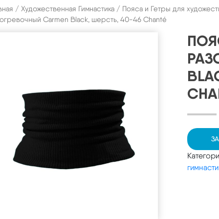
вная
/
Художественная Гимнастика
/
Пояса и Гетры для художест
огревочный Carmen Black, шерсть, 40-46 Chanté
ПОЯ
РАЗ
BLA
CHA
ЗА
Категор
гимнасти