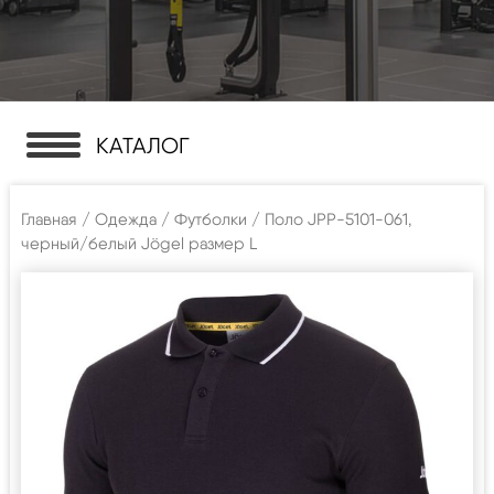
КАТАЛОГ
Главная
/
Одежда
/
Футболки
/ Поло JPP-5101-061,
черный/белый Jögel размер L